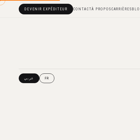
DEVENIR EXPÉDITEUR
CONTACT
À PROPOS
CARRIÈRES
BL
FR
عربي