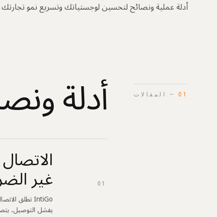
أدلة عملية ونصائح لتحسين لوجستياتك وتسريع نمو تجارتك ا
أدلة ونصا
01
— المقالات
غير الضر
01
IntiGo تطلق ال
يفشل التوصيل، يتصل ن