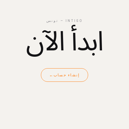
ابدأ الآن
INTIGO — تونس
إنشاء حساب
←