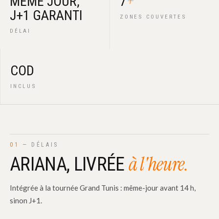
+
MÊME JOUR,
7
J+1 GARANTI
ZONES COUVERTES
DÉLAI
COD
INCLUS
01
— DÉLAIS
à l'heure.
ARIANA, LIVRÉE
Intégrée à la tournée Grand Tunis : même-jour avant 14 h,
sinon J+1.