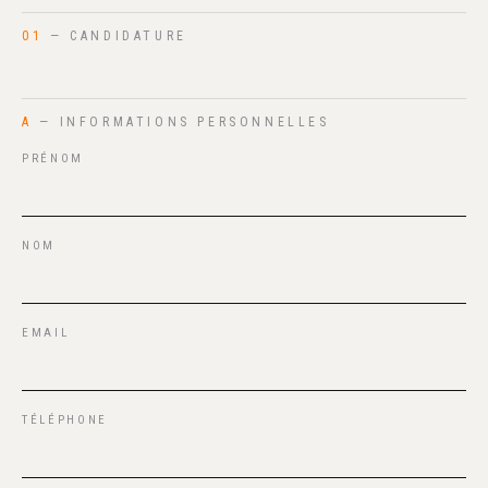
01
— CANDIDATURE
A
— INFORMATIONS PERSONNELLES
PRÉNOM
NOM
EMAIL
TÉLÉPHONE