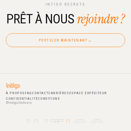
INTIGO RECRUTE
rejoindre ?
PRÊT À NOUS
POSTULER MAINTENANT
→
À PROPOS
FAQ
CONTACT
CARRIÈRES
ESPACE EXPÉDITEUR
CONFIDENTIALITÉ
CONDITIONS
© Intigo Delivery
INT
I
GO