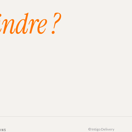
indre ?
© Intigo Delivery
ONS