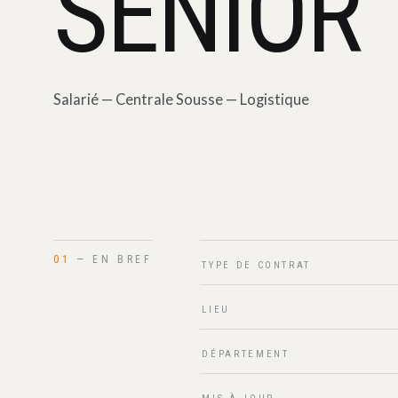
SENIOR
Salarié — Centrale Sousse — Logistique
01
— EN BREF
TYPE DE CONTRAT
LIEU
DÉPARTEMENT