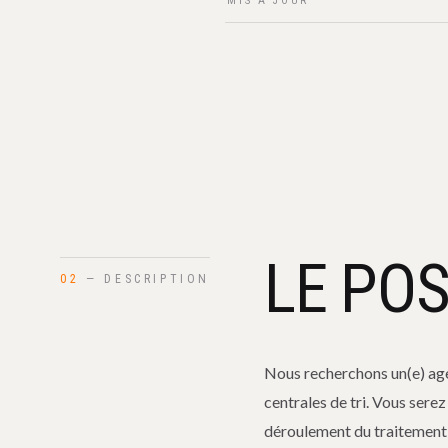
MIS À JOUR
LE PO
02
— DESCRIPTION
Nous recherchons un(e) agen
centrales de tri. Vous serez
déroulement du traitement d